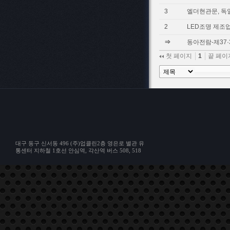
3
엘더현관문, 
2
LED조명 제조업
⇒
동아전람-제37
첫 페이지
1
끝 페
대구 동구 신서동 496 (주)업클린2층 영은로 별관 유
통센터 지하철 1호선 안심역, 각산역 버스 508, 518