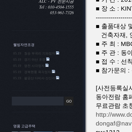
ALC - PV 전문시공
Tel : 010-4504-1555
■ 장 소 : K
053-961-7326
-----------------
■ 출품대상 
건축자재, 인
■ 주 최 : MB
웰빙자연조경
■ 주 관 : 
05.19
청송 부곡리 기와정자
05.19
경기 아산 조경
■ 접 수 : 
05.19
영천 사각정자
■ 참가문의 : 동
05.19
경북현풍 육각정자
05.19
팔공산 다비사 산신각
[사전등록실시
동아전람 홈
무료관람 초
http://www.d
dongaf@nav
명품 고급주택