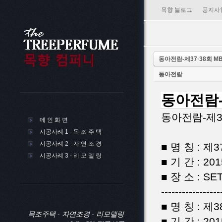
목향 블로그
공지사
동아전람-제37·38회 
동아전람
동아전람-
동아전람-제3
메 인 화 면
시공사례 1 - 목 조 주 택
시공사례 2 - 자 연 조 경
■ 명 칭 : 
시공사례 3 - 리 모 델 링
■ 기 간 : 20
■ 장 소 : SET
-----------------
■ 명 칭 : 
목조주택 - 자연조경 - 리모델링
■ 기 간 : 20