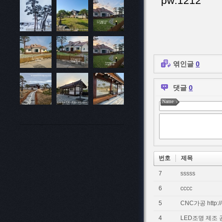
pw:1212
엮인글
0
댓글
0
Name
번호
제목
7
sssss
6
cccc
5
CNC가공 http://e
4
LED조명 제조 