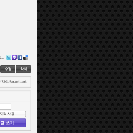
..
Twitter
Me2day
Facebook
Delicious
수정
삭제
5473/3e7/trackback
지윅 사용
글 쓰기