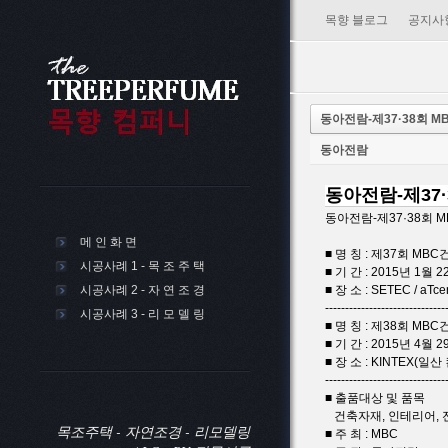
목향 블로그
공지사
동아전람-제37·38회 
동아전람
동아전람-제37
동아전람-제37·38회
메 인 화 면
■ 명 칭 : 제37회 M
시공사례 1 - 목 조 주 택
■ 기 간 : 2015년 1월 
시공사례 2 - 자 연 조 경
■ 장 소 : SETEC / aTce
------------------------------
시공사례 3 - 리 모 델 링
■ 명 칭 : 제38회 M
■ 기 간 : 2015년 4월 2
■ 장 소 : KINTEX(일
------------------------------
■ 출품대상 및 품목
건축자재, 인테리어, 
목조주택 - 자연조경 - 리모델링
■ 주 최 : MBC