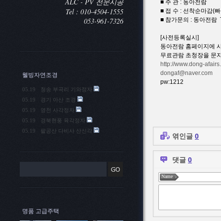
ALC - PV 전문시공
■ 주 관 : 동아전람
Tel : 010-4504-1555
■ 접 수 : 선착순마감(
053-961-7326
■ 참가문의 : 동아전람 TEL:
[사전등록실시]
동아전람 홈페이지에 
무료관람 초청장을 문
http://www.dong-afairs.
dongaf@naver.com
웰빙자연조경
pw:1212
05.19
청송 부곡리 기와정자
05.19
경기 아산 조경
05.19
영천 사각정자
05.19
경북현풍 육각정자
05.19
팔공산 다비사 산신각
엮인글
0
댓글
0
Name
명품 고급주택