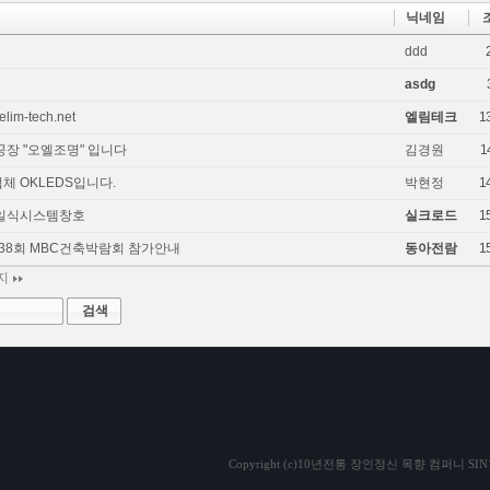
닉네임
ddd
asdg
lim-tech.net
엘림테크
1
공장 "오엘조명" 입니다
김경원
1
체 OKLEDS입니다.
박현정
1
독일식시스템창호
실크로드
1
·38회 MBC건축박람회 참가안내
동아전람
1
이지
검색
Copyright (c)10년전통 장인정신 목향 컴퍼니 SIN1999 