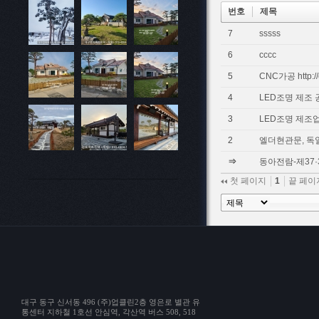
번호
제목
7
sssss
6
cccc
5
CNC가공 http://e
4
LED조명 제조 
3
LED조명 제조업
2
엘더현관문, 
⇒
동아전람-제37
첫 페이지
1
끝 페
대구 동구 신서동 496 (주)업클린2층 영은로 별관 유
통센터 지하철 1호선 안심역, 각산역 버스 508, 518