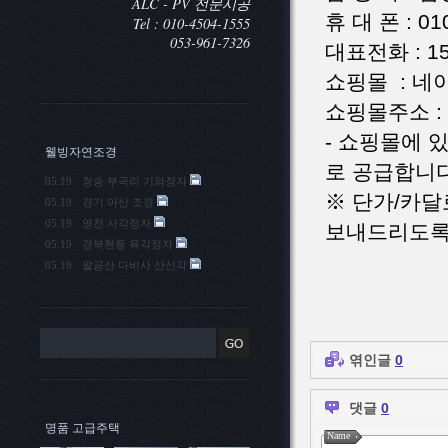
ALC - PV 전문시공
휴 대 폰 : 01
Tel : 010-4504-1555
053-961-7326
대표전화 : 15
쇼핑몰 : 네
쇼핑몰주소 : o
- 쇼핑몰에 
웰빙자연조경
로 공급합니
05.19
청송 부곡리 기와정자
※ 단가/카
05.19
경기 아산 조경
05.19
영천 사각정자
보내드리도록
05.19
경북현풍 육각정자
05.19
팔공산 다비사 산신각
엮인글
0
댓글
0
명품 고급주택
Name