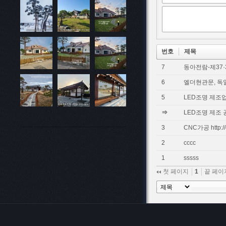
번호
제목
7
동아전람-제37
6
엘더현관문, 
5
LED조명 제조업
⇒
LED조명 제조 
3
CNC가공 http://e
2
cccc
1
sssss
첫 페이지
1
끝 페