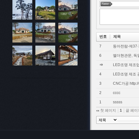
Name
번호
제목
7
동아전람-제37
6
엘더현관문, 
⇒
LED조명 제조업
4
LED조명 제조 
3
CNC가공 http://e
2
cccc
1
sssss
첫 페이지
1
끝 페