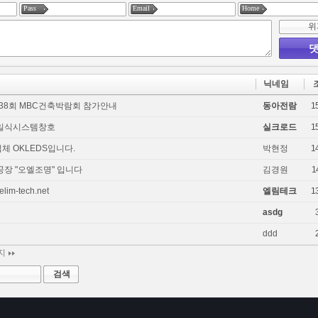
Pass
Email
Home
위
댓
닉네임
·38회 MBC건축박람회 참가안내
동아전람
1
독일식시스템창호
실크로드
1
체 OKLEDS입니다.
박현정
1
공장 "오엘조명" 입니다
김경원
1
lim-tech.net
엘림테크
1
asdg
ddd
이지
검색