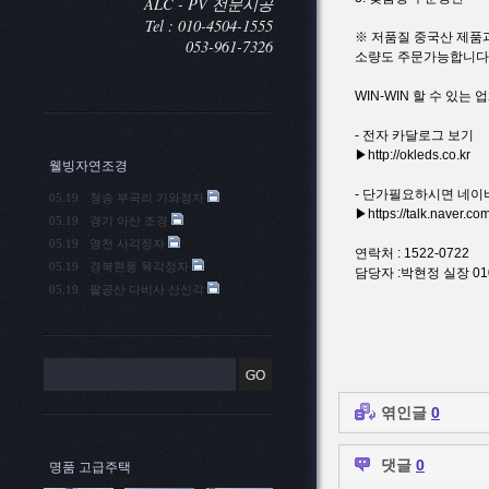
ALC - PV 전문시공
Tel : 010-4504-1555
※ 저품질 중국산 제품과
053-961-7326
소량도 주문가능합니다
WIN-WIN 할 수 있는
- 전자 카달로그 보기
▶http://okleds.co.kr
웰빙자연조경
- 단가필요하시면 네이
05.19
청송 부곡리 기와정자
▶https://talk.naver.
05.19
경기 아산 조경
05.19
영천 사각정자
연락처 : 1522-0722
05.19
경북현풍 육각정자
담당자 :박현정 실장 010
05.19
팔공산 다비사 산신각
엮인글
0
댓글
0
명품 고급주택