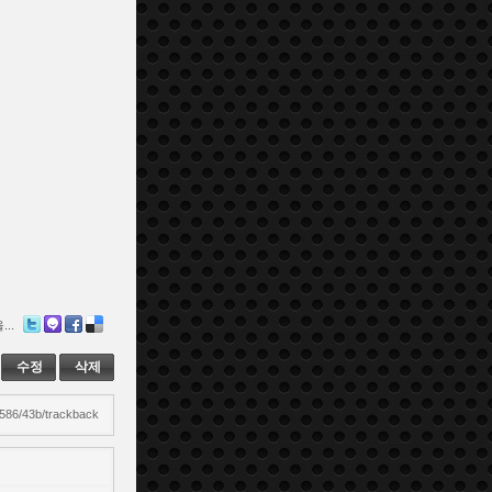
..
Twitter
Me2day
Facebook
Delicious
수정
삭제
5586/43b/trackback