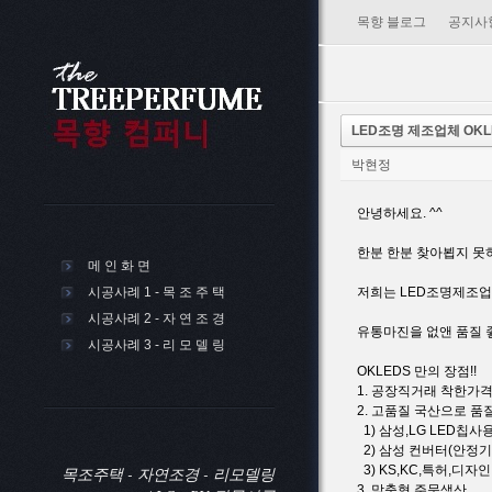
목향 블로그
공지사
LED조명 제조업체 OKL
박현정
안녕하세요. ^^
한분 한분 찾아뵙지 못
메 인 화 면
시공사례 1 - 목 조 주 택
저희는 LED조명제조업체
시공사례 2 - 자 연 조 경
유통마진을 없앤 품질 
시공사례 3 - 리 모 델 링
OKLEDS 만의 장점!!
1. 공장직거래 착한가
2. 고품질 국산으로 품
1) 삼성,LG LED칩사
2) 삼성 컨버터(안정기
3) KS,KC,특허,디자
목조주택 - 자연조경 - 리모델링
3. 맞춤형 주문생산